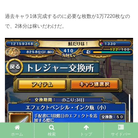
過去キャラ1体完成するのに必要な枚数が1万7220枚なの
で、2体分は稼いだわけだ。
ホーム
検索
トップ
サイドバー