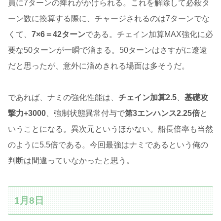
員に7ターンの痺れがかけられる。これを解除して必殺タ
ーン数に換算する際に、チャージされるのは7ターンでな
くて、
7×6＝42ターン
である。チェイン加算MAX強化に必
要な50ターンが一瞬で溜まる。50ターンはさすがに遼遠
だと思ったが、意外に溜めきれる場面は多そうだ。
であれば、ナミの強化性能は、
チェイン加算2.5
、
基礎攻
撃力+3000
、強制状態異常付与で
第3エンハンス2.25倍
と
いうことになる。異次元というほかない。船長倍率も当然
のように5.5倍である。今回最強はナミであるという俺の
判断は間違っていなかったと思う。
1月8日