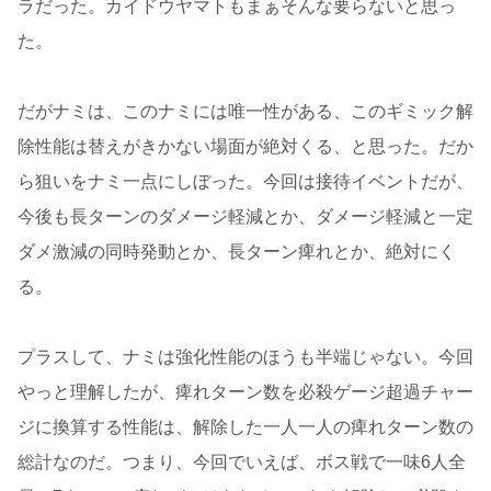
ラだった。カイドウヤマトもまぁそんな要らないと思っ
た。
だがナミは、このナミには唯一性がある、このギミック解
除性能は替えがきかない場面が絶対くる、と思った。だか
ら狙いをナミ一点にしぼった。今回は接待イベントだが、
今後も長ターンのダメージ軽減とか、ダメージ軽減と一定
ダメ激減の同時発動とか、長ターン痺れとか、絶対にく
る。
プラスして、ナミは強化性能のほうも半端じゃない。今回
やっと理解したが、痺れターン数を必殺ゲージ超過チャー
ジに換算する性能は、解除した一人一人の痺れターン数の
総計なのだ。つまり、今回でいえば、ボス戦で一味6人全