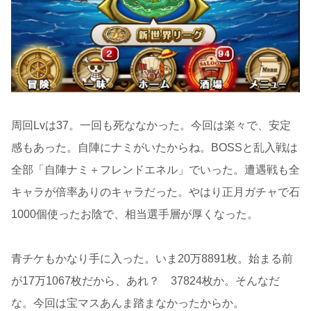
周回Lvは37。一回も死ななかった。今回は楽々で、安定
感もあった。自陣にナミがいたからね。BOSSと乱入戦は
全部「自陣ナミ＋フレンドエネル」でいった。遭遇戦も全
キャラが倍率ありのキャラだった。やはり正月ガチャで石
1000個使ったお陰で、相当選手層が厚くなった。
青チケもかなり手に入った。いま20万8891枚。始まる前
が17万1067枚だから、あれ？ 37824枚か。そんなだ
な。今回は宝マスあんま踏まなかったからか。