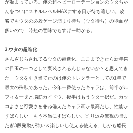
が溜まっている。俺の超ヘビーローテーションのウタちゃ
んをついにスキルレベルMAXにする日が待ち遠しい。攻
略でもウタの必殺ゲージ溜まり待ち（ウタ待ち）の場面が
多いので、時短の意味でもすげー助かる。
3.ウタの超進化
さんざじらされてるウタの超進化、ここまできたら新年祭
の目玉の一つとして実装されるんじゃないか？と思えてき
た。ウタを引き当てたのは俺のトレクラーとしての1年で
最大の殊勲であった。今年一番使ったキャラは、前半がル
フィ＆一味と脳筋カイドウ、後半はもうウタ一択だ。カッ
コよさと可愛さを兼ね備えたキャラ画が最高だし、性能が
すばらしい。もう本当にすばらしい。割り込み無視の階ま
たぎ3段発動が強い＆楽しいし使える使える、しかも船長