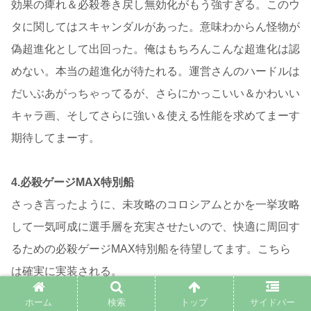
効果の痺れ＆必殺巻き戻し無効化がもう強すぎる。このウ
タに関してはスキャンダルがあった。意味わからん怪物が
偽超進化として出回った。俺はもちろんこんな超進化は認
めない。本当の超進化が待たれる。運営さんのハードルは
だいぶあがっちゃってるが、さらにかっこいい＆かわいい
キャラ画、そしてさらに強い＆使える性能を求めてまーす
期待してまーす。
4.必殺ゲージMAX特別船
さっき言ったように、未攻略のコロシアムとかを一挙攻略
して一気呵成に選手層を充実させたいので、快適に周回す
るための必殺ゲージMAX特別船を待望してます。こちら
は確実に実装される。
ホーム
検索
トップ
サイドバー