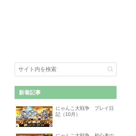
新着記事
にゃんこ大戦争 プレイ日
記（10月）
にゃんこ大戦争、初心者の