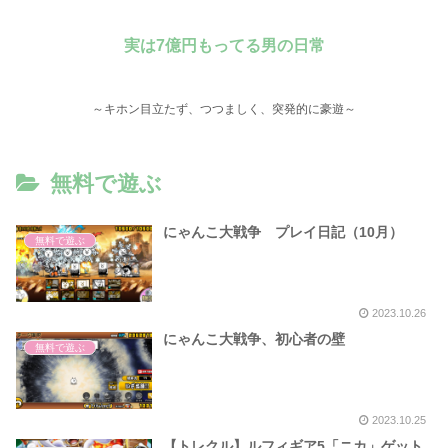
実は7億円もってる男の日常
～キホン目立たず、つつましく、突発的に豪遊～
無料で遊ぶ
にゃんこ大戦争 プレイ日記（10月）
無料で遊ぶ
2023.10.26
にゃんこ大戦争、初心者の壁
無料で遊ぶ
2023.10.25
【トレクル】ルフィギア5「ニカ」ゲット