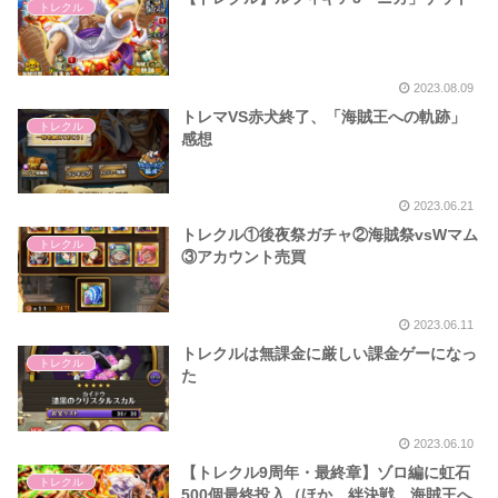
トレクル
2023.08.09
トレマVS赤犬終了、「海賊王への軌跡」
トレクル
感想
2023.06.21
トレクル①後夜祭ガチャ②海賊祭vsWマム
トレクル
③アカウント売買
2023.06.11
トレクルは無課金に厳しい課金ゲーになっ
トレクル
た
2023.06.10
【トレクル9周年・最終章】ゾロ編に虹石
トレクル
500個最終投入（ほか、絆決戦、海賊王へ