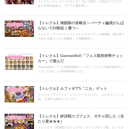
トレクル（トレジャークルーズ）プレイ日記。12月はクリスマス
あり年末年始あり、ワクワク感が高い。
【トレクル】海賊祭の攻略法～パーティ編成がんば
トレクル
らないで10割近く勝つ～
トレクル（ワンピース☆トレジャークルーズ）の海賊祭、初心者で
も分かる超カンタン攻略法。※決勝進出へ...
【トレクル】Gamewithの「フェス限所持率チェッ
トレクル
カー」で遊んだ
Gamewithの「フェス限所持率チェッカー」でフェス限所持率チェ
ックしてみた（ら所持率8割だった）
【トレクル】ルフィギア5「ニカ」ゲット
トレクル
トレクル（ワンピース・トレジャークルーズ）、ニカをゲットした
話。 正直やる気なくなってた ...
【トレクル】絆決戦スゴフェス、ガチャ回した（当
無料で遊ぶ
たり度★★★）
トレクルで「絆決戦スゴフェス!!ピックアップタイプ祭」というガ