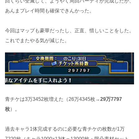
回くらい全滅して、ようやく周回パーティが完成したが、
あんまプレイ時間も確保できんかった。
今回はマップも豪華だったし、正直、惜しいことをした。
これでまたやる気が減じた。
青チケは3万3452枚増えた（26万4345枚→
29万7797
枚
）。
過去キャラ1体完成するのに必要な青チケの枚数が1万
7220枚（キャラ1000×13体＝13000枚・限凸素材セット