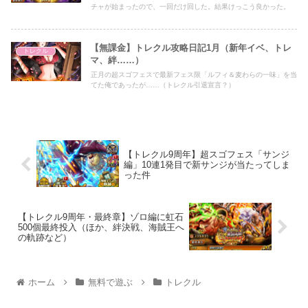
チャが始まったので、一回だけ回した。結果けっこう良かった。
【無課金】トレクル攻略日記1月（新年イベ、トレ
トレクル
マ、絆……）
正月の超スゴフェスで最新フェス限「ルフィ＆麦わらの一味」を当
てた俺であったが……（トレクル引退宣言？）
【トレクル9周年】超スゴフェス「サンジ
編」10連1発目で新サンジが当たってしま
った件
【トレクル9周年・最終章】ゾロ編に虹石
500個最終投入（ほか、絆決戦、海賊王へ
の軌跡など）
ホーム
無料で遊ぶ
トレクル